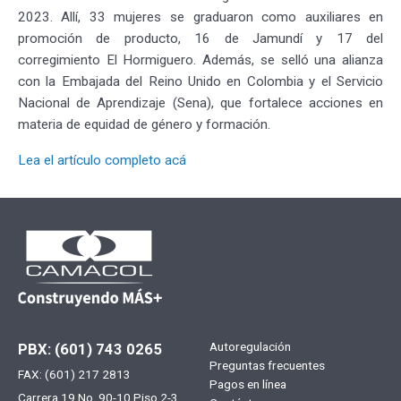
2023. Allí, 33 mujeres se graduaron como auxiliares en
promoción de producto, 16 de Jamundí y 17 del
corregimiento El Hormiguero. Además, se selló una alianza
con la Embajada del Reino Unido en Colombia y el Servicio
Nacional de Aprendizaje (Sena), que fortalece acciones en
materia de equidad de género y formación.
Lea el artículo completo acá
Menú
Autoregulación
PBX: (601) 743 0265
Preguntas frecuentes
FAX: (601) 217 2813
footer
Pagos en línea
Carrera 19 No. 90-10 Piso 2-3