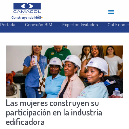
Pasar
al
contenido
principal
Portada
Conexión BIM
Expertos Invitados
Café con e
Las mujeres construyen su
participación en la industria
edificadora