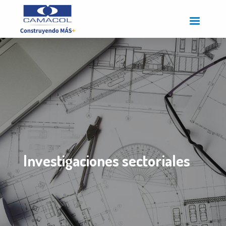
Pasar
al
contenido
principal
Investigaciones sectoriales