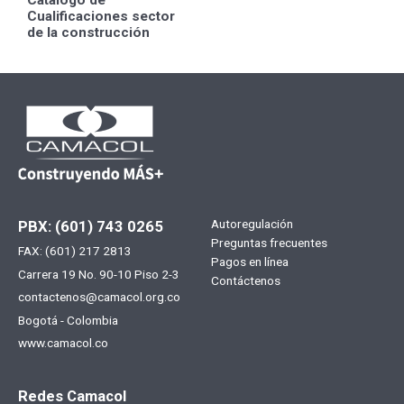
Catálogo de
Cualificaciones sector
de la construcción
Menú
Autoregulación
PBX: (601) 743 0265
Preguntas frecuentes
FAX: (601) 217 2813
footer
Pagos en línea
Carrera 19 No. 90-10 Piso 2-3
Contáctenos
contactenos@camacol.org.co
Bogotá - Colombia
www.camacol.co
Redes Camacol