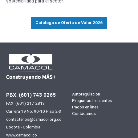
sostenibilidad para el sector.
Catálogo de Oferta de Valor 2026
Menú
Autoregulación
PBX: (601) 743 0265
Preguntas frecuentes
FAX: (601) 217 2813
footer
Pagos en línea
Carrera 19 No. 90-10 Piso 2-3
Contáctenos
contactenos@camacol.org.co
Bogotá - Colombia
www.camacol.co