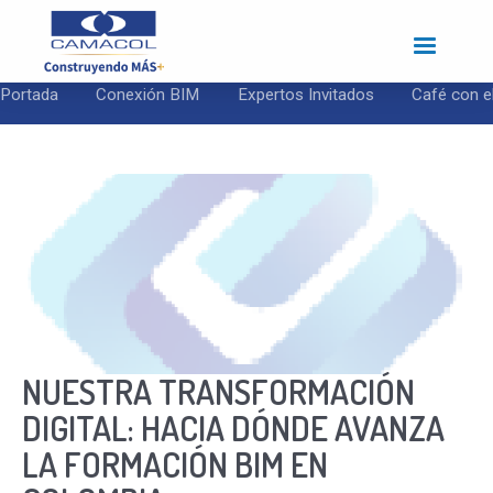
Pasar
al
contenido
principal
Portada
Conexión BIM
Expertos Invitados
Café con e
NUESTRA TRANSFORMACIÓN
DIGITAL: HACIA DÓNDE AVANZA
LA FORMACIÓN BIM EN