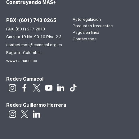
Menú
Autoregulación
PBX: (601) 743 0265
Preguntas frecuentes
FAX: (601) 217 2813
footer
Pagos en línea
Carrera 19 No. 90-10 Piso 2-3
Contáctenos
contactenos@camacol.org.co
Bogotá - Colombia
www.camacol.co
Redes Camacol
Redes Guillermo Herrera