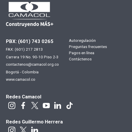
Menú
Autoregulación
PBX: (601) 743 0265
Preguntas frecuentes
FAX: (601) 217 2813
footer
Pagos en línea
Carrera 19 No. 90-10 Piso 2-3
Contáctenos
contactenos@camacol.org.co
Bogotá - Colombia
www.camacol.co
Redes Camacol
Redes Guillermo Herrera