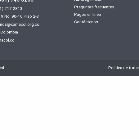
Menú
Preguntas frecuentes
1) 217 2813
footer
Pagos en línea
19 No. 90-10 Piso 2-3
Contáctenos
enos@camacol.org.co
 Colombia
acol.co
ol.
Política de trat