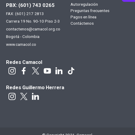
Menú
Autoregulación
PBX: (601) 743 0265
Preguntas frecuentes
FAX: (601) 217 2813
footer
Pagos en línea
Carrera 19 No. 90-10 Piso 2-3
Contáctenos
contactenos@camacol.org.co
Bogotá - Colombia
www.camacol.co
Redes Camacol
Redes Guillermo Herrera
© Copyright 2021. Camacol.