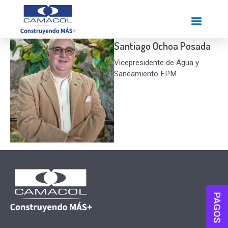
Pasar
al
contenido
principal
Santiago Ochoa Posada
Vicepresidente de Agua y
Saneamiento EPM
PAGOS