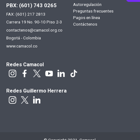
Menú
Autoregulación
PBX: (601) 743 0265
Preguntas frecuentes
FAX: (601) 217 2813
footer
Pagos en línea
Carrera 19 No. 90-10 Piso 2-3
Contáctenos
contactenos@camacol.org.co
Bogotá - Colombia
www.camacol.co
Redes Camacol
Redes Guillermo Herrera
© Copyright 2021. Camacol.