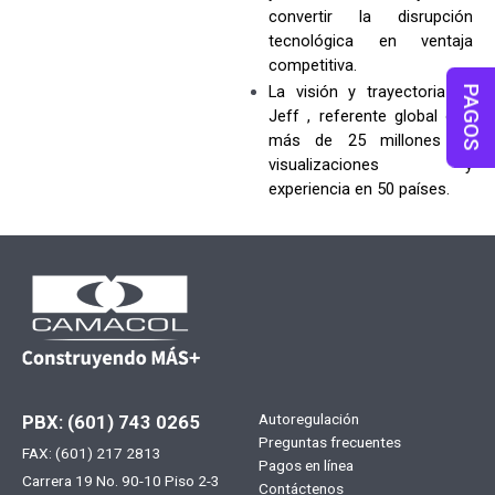
convertir la disrupción
tecnológica en ventaja
competitiva.
La visión y trayectoria de
PAGOS
Jeff , referente global con
más de 25 millones de
visualizaciones y
experiencia en 50 países.
Menú
Autoregulación
PBX: (601) 743 0265
Preguntas frecuentes
FAX: (601) 217 2813
footer
Pagos en línea
Carrera 19 No. 90-10 Piso 2-3
Contáctenos