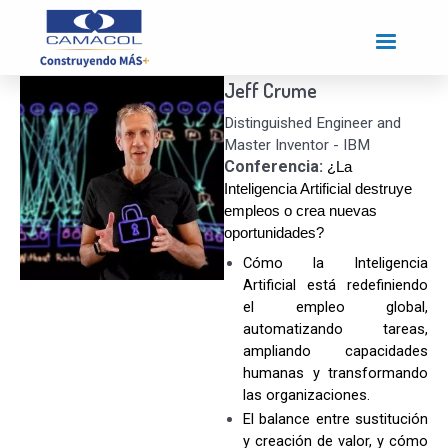
Pasar
al
contenido
principal
Jeff Crume
Distinguished Engineer and
Master Inventor - IBM
Conferencia:
¿La
Inteligencia Artificial destruye
empleos o crea nuevas
oportunidades?
Cómo la Inteligencia
Artificial está redefiniendo
el empleo global,
automatizando tareas,
ampliando capacidades
humanas y transformando
las organizaciones.
El balance entre sustitución
y creación de valor, y cómo