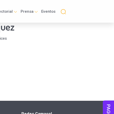
ctorial
Prensa
Eventos
quez
ices
PAGOS
Redes Camacol