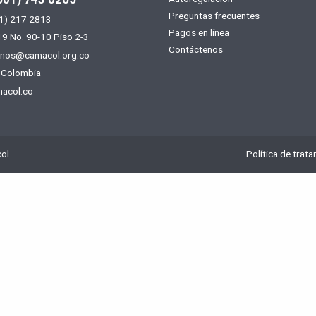
Menú
Preguntas frecuentes
1) 217 2813
footer
Pagos en línea
19 No. 90-10 Piso 2-3
Contáctenos
enos@camacol.org.co
 Colombia
acol.co
ol.
Política de trat