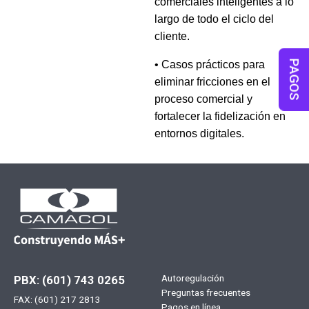
comerciales inteligentes a lo
largo de todo el ciclo del
cliente.
• Casos prácticos para
PAGOS
eliminar fricciones en el
proceso comercial y
fortalecer la fidelización en
entornos digitales.
Menú
Autoregulación
PBX: (601) 743 0265
Preguntas frecuentes
FAX: (601) 217 2813
footer
Pagos en línea