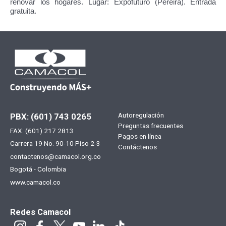
renovar los hogares. Lugar: Expofuturo (Pereira). Entrada
gratuita.
Menú
Autoregulación
PBX: (601) 743 0265
Preguntas frecuentes
FAX: (601) 217 2813
footer
Pagos en línea
Carrera 19 No. 90-10 Piso 2-3
Contáctenos
contactenos@camacol.org.co
Bogotá - Colombia
www.camacol.co
Redes Camacol