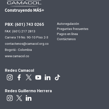
Menú
Autoregulación
PBX: (601) 743 0265
Preguntas frecuentes
FAX: (601) 217 2813
footer
Pagos en línea
Carrera 19 No. 90-10 Piso 2-3
Contáctenos
contactenos@camacol.org.co
Bogotá - Colombia
www.camacol.co
Redes Camacol
Redes Guillermo Herrera