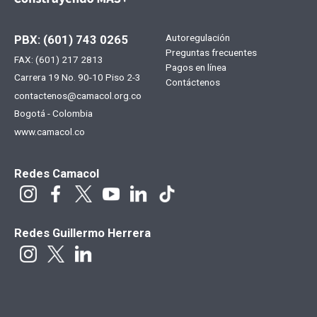
Menú
Autoregulación
PBX: (601) 743 0265
Preguntas frecuentes
FAX: (601) 217 2813
footer
Pagos en línea
Carrera 19 No. 90-10 Piso 2-3
Contáctenos
contactenos@camacol.org.co
Bogotá - Colombia
www.camacol.co
Redes Camacol
Redes Guillermo Herrera