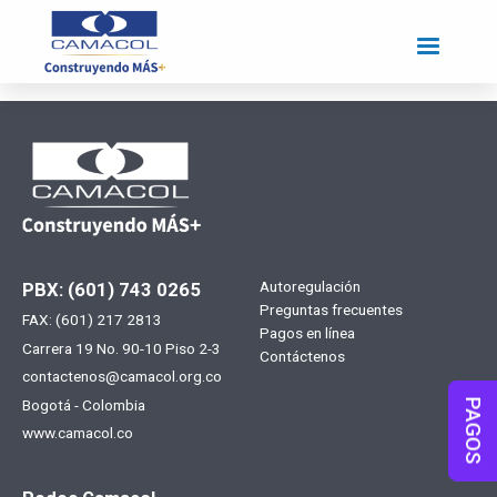
Pasar
al
contenido
principal
Menú
Autoregulación
PBX: (601) 743 0265
Preguntas frecuentes
FAX: (601) 217 2813
footer
Pagos en línea
Carrera 19 No. 90-10 Piso 2-3
Contáctenos
contactenos@camacol.org.co
Bogotá - Colombia
PAGOS
www.camacol.co