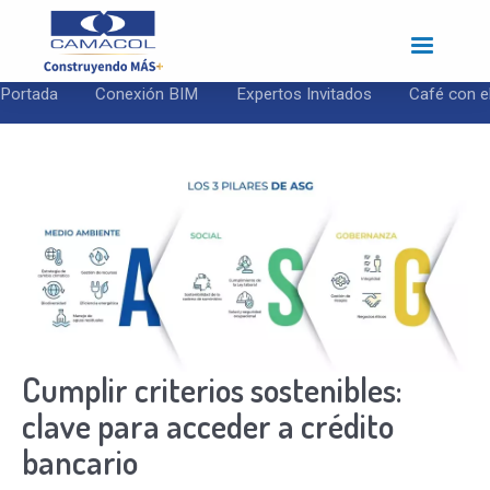
Pasar
al
contenido
principal
Portada
Conexión BIM
Expertos Invitados
Café con e
Cumplir criterios sostenibles:
clave para acceder a crédito
bancario