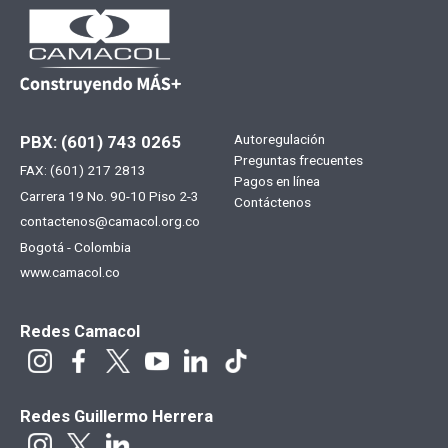
Menú
Autoregulación
PBX: (601) 743 0265
Preguntas frecuentes
FAX: (601) 217 2813
footer
Pagos en línea
Carrera 19 No. 90-10 Piso 2-3
Contáctenos
contactenos@camacol.org.co
Bogotá - Colombia
www.camacol.co
Redes Camacol
Redes Guillermo Herrera