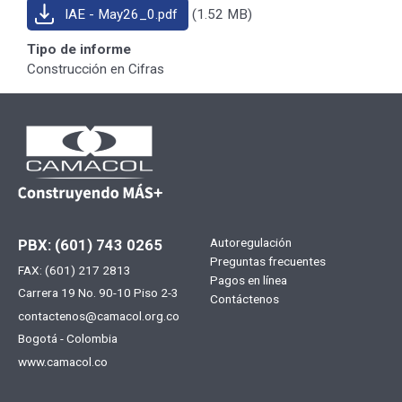
IAE - May26_0.pdf
(1.52 MB)
Tipo de informe
Construcción en Cifras
Menú
Autoregulación
PBX: (601) 743 0265
Preguntas frecuentes
FAX: (601) 217 2813
footer
Pagos en línea
Carrera 19 No. 90-10 Piso 2-3
Contáctenos
contactenos@camacol.org.co
Bogotá - Colombia
www.camacol.co