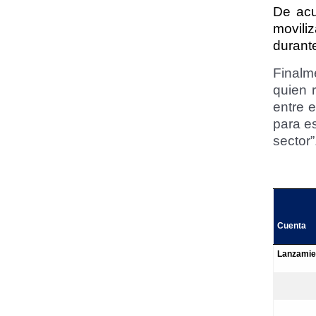
De acu
movili
durant
Finalm
quien 
entre e
para es
sector”
Cuenta
Lanzamie