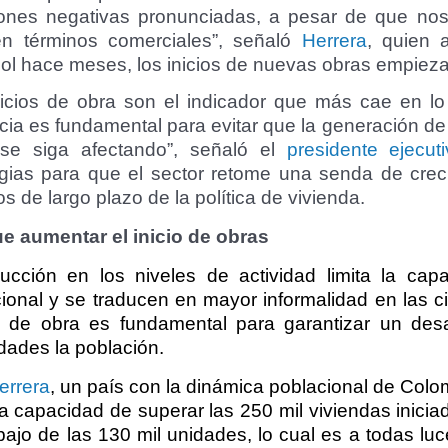
iones negativas pronunciadas, a pesar de que n
n términos comerciales”, señaló
Herrera
, quien 
l hace meses, los inicios de nuevas obras empiezan
nicios de obra son el indicador que más cae en lo 
cia es fundamental para evitar que la generación d
se siga afectando”, señaló el
presidente ejecu
egias para que el sector retome una senda de crec
os de largo plazo de la política de vivienda.
e aumentar el inicio de obras
ucción en los niveles de actividad limita la capa
cional y se traducen en mayor informalidad en las 
s de obra es fundamental para garantizar un desa
dades la población.
errera
, un país con la dinámica poblacional de Colo
a capacidad de superar las 250 mil viviendas iniciad
ajo de las 130 mil unidades, lo cual es a todas luce