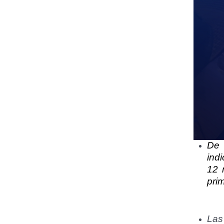
De 
ind
12 
pri
Las