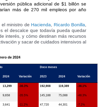
ersión pública adicional de $1 billón se
lsarían más de 270 mil empleos por año
 el ministro de
Hacienda
,
Ricardo Bonilla
,
es el descalce que todavía pueda quedar
sa de interés, y cómo destinan más recursos
activación y sacar de cuidados intensivos al
rero de 2024
do
Doce meses
2024
Variación
2023
2024
Variación
13,299
-30.3%
192,908
119,389
-38.1%
9,658
-35.5%
145,188
75,088
-48.3%
3,641
-11.2%
47,720
44,301
-7.2%