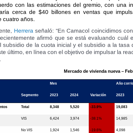
erdo con las estimaciones del gremio, con una inv
zaría cerca de $40 billones en ventas que impu
e cuatro años.
ente,
Herrera
señaló: “En Camacol coincidimos con
recientemente afirmó que se está evaluando cuál 
l subsidio de la cuota inicial y el subsidio a la ta
te último, en línea con el objetivo de impulsar la re
.
Mercado de vivienda nueva – Feb
Mes
Año corri
Segmento
2023
2024
Variación
2023
ntos
Total
8,348
5,520
-33.9%
19,083
VIS
6,424
3,974
-38.1%
14,985
No VIS
1,924
1,546
-19.6%
4,098