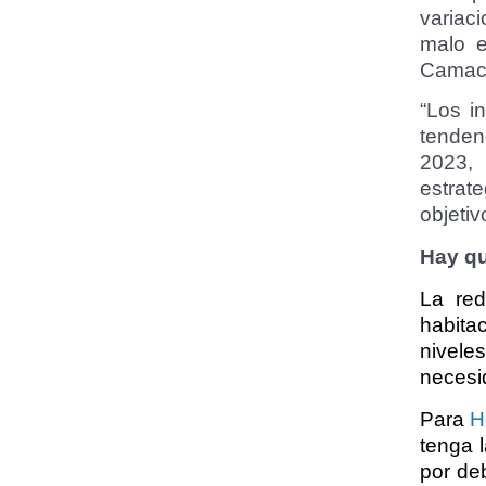
variac
malo e
Camaco
“Los i
tenden
2023, 
estrat
objetiv
Hay qu
La red
habita
nivele
necesi
Para
H
tenga l
por deb