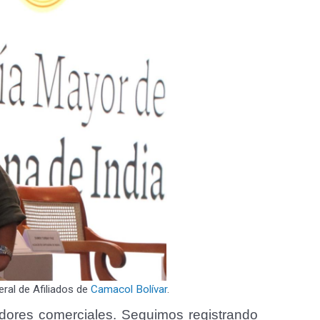
ral de Afiliados de
Camacol Bolívar
.
adores comerciales. Seguimos registrando