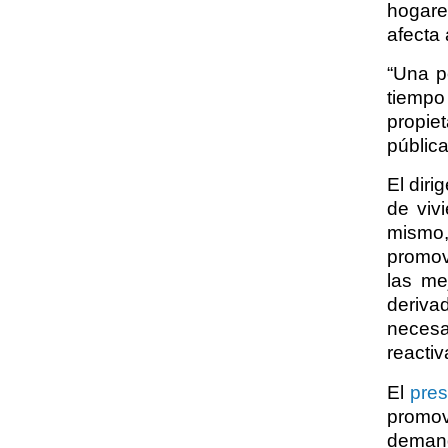
hogares
afecta 
“Una p
tiempo
propie
pública
El diri
de viv
mismo,
promov
las me
deriva
necesa
reactiv
El
pre
promove
demand