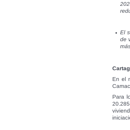
202
red
El 
de 
más
Cartag
En el 
Camac
Para l
20.285
vivien
inicia