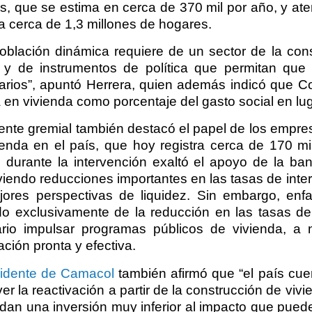
, que se estima en cerca de 370 mil por año, y atend
a cerca de 1,3 millones de hogares.
oblación dinámica requiere de un sector de la con
 y de instrumentos de política que permitan qu
tarios”, apuntó Herrera, quien además indicó que C
 en vivienda como porcentaje del gasto social en luga
gente gremial también destacó el papel de los empres
ienda en el país, que hoy registra cerca de 170 mi
 durante la intervención exaltó el apoyo de la b
iendo reducciones importantes en las tasas de inter
jores perspectivas de liquidez. Sin embargo, enfa
do exclusivamente de la reducción en las tasas de
rio impulsar programas públicos de vivienda, a n
ación pronta y efectiva.
sidente de Camacol
también afirmó que “el país cue
r la reactivación a partir de la construcción de viv
an una inversión muy inferior al impacto que puede