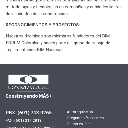
metodologías y tecnologías en compañías y entidades líderes
de la industria de la construcción.
RECONOCIMIENTOS Y PROYECTOS:
Nuestros directivos son miembros fundadores del BIM
FORUM Colombia y hacen parte del grupo de trabajo de
implementación BIM Nacional.
Menú
Autoregulación
PBX: (601) 743 0265
Preguntas frecuentes
FAX: (601) 217 2813
footer
Pagos en línea
Carrera 19 No. 90-10 Piso 2-3