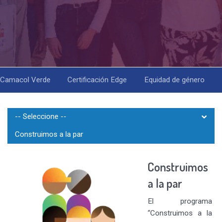
Camacol Verde
Certificación Edge
Equidad de género
Menú
-- Seleccione --
Productividad
Construimos a la par
Sectorial
Construimos
tercer
a la par
nivel
El programa
“Construimos a la