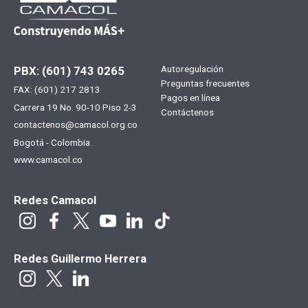
Menú
Autoregulación
PBX: (601) 743 0265
Preguntas frecuentes
FAX: (601) 217 2813
footer
Pagos en línea
Carrera 19 No. 90-10 Piso 2-3
Contáctenos
contactenos@camacol.org.co
Bogotá - Colombia
www.camacol.co
Redes Camacol
Redes Guillermo Herrera